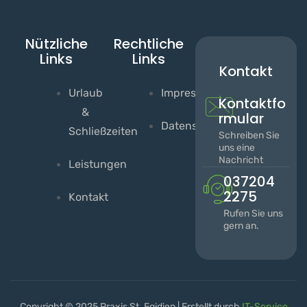
Nützliche
Rechtliche
Links
Links
Kontakt
Urlaub
Impressum
Kontaktfo
&
rmular
Datenschutzerklärung
Schließzeiten
Schreiben Sie
uns eine
Nachricht
Leistungen
037204
2275
Kontakt
Rufen Sie uns
gern an.
Copyright © 2025 Praxis St. Egidien | Erstellt durch
IT-Service